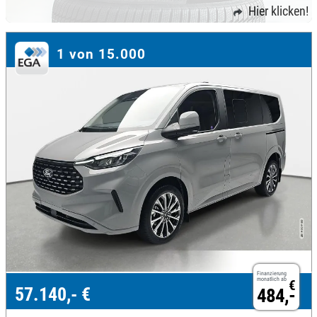
Hier klicken!
1 von 15.000
Finanzierung
monatlich ab
€
57.140,- €
484,-