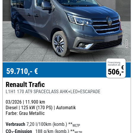
Finanzierung
monatlich ab
€
59.710,- €
506,-
Renault Trafic
L1H1 170 AT9 SPACECLASS AHK+LED+ESCAPADE
03/2026 |
11.900 km
Diesel |
125 kW (170 PS) |
Automatik
Farbe: Grau Metallic
Verbrauch
7,20 l/100km (komb.)
**
WLTP
CO
-Emission
188 g/km (komb.)
**
2
WLTP