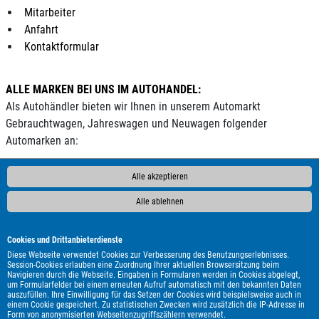
Mitarbeiter
Anfahrt
Kontaktformular
ALLE MARKEN BEI UNS IM AUTOHANDEL:
Als Autohändler bieten wir Ihnen in unserem Automarkt
Gebrauchtwagen, Jahreswagen und Neuwagen folgender
Automarken an:
ALPINA
Abarth
Ahorn
Aixam
Alfa Romeo
Andere
Alle akzeptieren
Audi
BAIC
BAW
BMW
BYD
Bentley
Borgward
Bürstner
Carado
Carthago
Chausson
Chevrolet
Citroën
Alle ablehnen
Clever
Cupra
DAF
DFM
DFSK
DS Automobiles
Dacia
Dodge
Econelo
Etrusco
Eura Mobil
Fendt
Fiat
Cookies und Drittanbieterdienste
Ford
Foton
GWM
Geely
Genesis
Harley-Davidson
Diese Webseite verwendet Cookies zur Verbesserung des Benutzungserlebnisses.
Session-Cookies erlauben eine Zuordnung Ihrer aktuellen Browsersitzung beim
Hobby
Honda
Hyundai
Infiniti
Isuzu
Itineo
Iveco
Navigieren durch die Webseite. Eingaben in Formularen werden in Cookies abgelegt,
um Formularfelder bei einem erneuten Aufruf automatisch mit den bekannten Daten
JAC
Jaecoo
Jaguar
Jeep
KGM
Kia
Knaus
LMC
auszufüllen. Ihre Einwilligung für das Setzen der Cookies wird beispielsweise auch in
Lada
Land Rover
Leapmotor
Lexus
MAN
MF
MG
einem Cookie gespeichert. Zu statistischen Zwecken wird zusätzlich die IP-Adresse in
Form von anonymisierten Webseitenzugriffszählern verwendet.