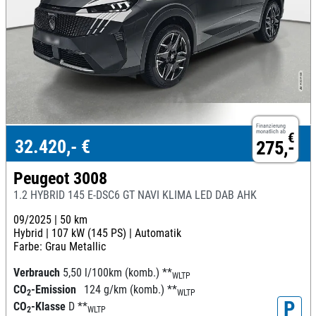
Finanzierung
monatlich ab
€
32.420,- €
275,-
Peugeot 3008
1.2 HYBRID 145 E-DSC6 GT NAVI KLIMA LED DAB AHK
09/2025 |
50 km
Hybrid |
107 kW (145 PS) |
Automatik
Farbe: Grau Metallic
Verbrauch
5,50 l/100km (komb.)
**
WLTP
CO
-Emission
124 g/km (komb.)
**
2
WLTP
P
CO
-Klasse
D
**
2
WLTP