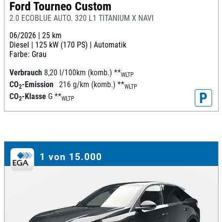
Ford Tourneo Custom
2.0 ECOBLUE AUTO. 320 L1 TITANIUM X NAVI
06/2026 |
25 km
Diesel |
125 kW (170 PS) |
Automatik
Farbe: Grau
Verbrauch
8,20 l/100km (komb.)
**
WLTP
CO
-Emission
216 g/km (komb.)
**
2
WLTP
P
CO
-Klasse
G
**
2
WLTP
1 von 15.000