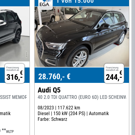
1 von 15.000
Finanzierung
Finanzierung
monatlich ab
monatlich ab
€
€
28.760,- €
316,-
244,-
Audi Q5
-ASSIST MEMORY KAMERA
40 2.0 TDI QUATTRO (EURO 6D) LED SCHEINWERF
08/2023 |
117.622 km
matik
Diesel |
150 kW (204 PS) |
Automatik
Farbe: Schwarz
)
**
WLTP