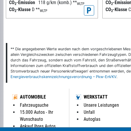
CO
-Emission
118 g/km (komb.)
**
CO
-Emissio
2
WLTP
2
P
CO
-Klasse
D
**
CO
-Klasse
2
WLTP
2
** Die angegebenen Werte wurden nach dem vorgeschriebenen Messver
allein Vergleichszwecken zwischen verschiedenen Fahrzeugtypen. De
durch das Fahrzeug, sondern auch vom Fahrstil, den Straßenverhält
Informationen zum offiziellen Kraftstoffverbrauch und den offizie
Stromverbrauch neuer Personenkraftwagen' entnommen werden, der 
Energieverbrauchskennzeichnungsverordnung – Pkw-EnVKV
.
AUTOMOBILE
WERKSTATT
Fahrzeugsuche
Unsere Leistungen
15.000 Autos - Ihr
Unfall
Wunschauto
Autoglas
Ankauf Ihres Autos