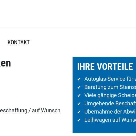
KONTAKT
ken
IHRE VORTEILE
Autoglas-Service für 
✔
Beratung zum Steinsc
✔
Viele gängige Scheib
✔
Umgehende Beschaffun
✔
Beschaffung / auf Wunsch
Übernahme der Abwic
✔
Leihwagen auf Wuns
✔