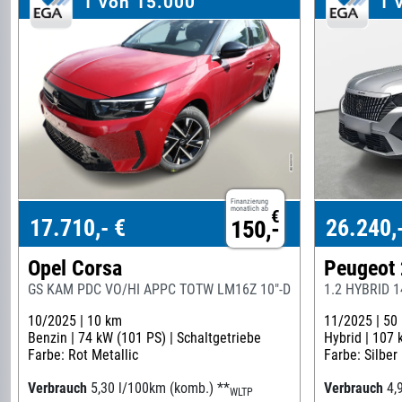
1 von 15.000
1 
Finanzierung
monatlich ab
€
17.710,- €
26.240,
150,-
Opel Corsa
Peugeot
GS KAM PDC VO/HI APPC TOTW LM16Z 10"-DAB
1.2 HYBRID 
10/2025 |
10 km
11/2025 |
50
Benzin |
74 kW (101 PS) |
Schaltgetriebe
Hybrid |
107 
Farbe: Rot Metallic
Farbe: Silber
Verbrauch
5,30 l/100km (komb.)
**
Verbrauch
4,
WLTP