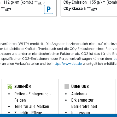
n
112 g/km (komb.)
**
CO
-Emission
155 g/km (komb
WLTP
2
P
C
**
CO
-Klasse
E
**
WLTP
2
WLTP
fahren (WLTP) ermittelt. Die Angaben beziehen sich nicht auf ein einzel
r tatsächliche Kraftstoffverbrauch und die CO₂-Emissionen eines Fahrzeu
nissen und anderen nichttechnischen Faktoren ab. CO2 ist das für die E
llen spezifischen CO2-Emissionen neuer Personenkraftwagen können dem
'L
an allen Verkaufsstellen und bei
http://www.dat.de
unentgeltlich erhältli
ZUBEHÖR
ÜBER UNS
Reifen - Einlagerung -
Autohaus
Felgen
Erklärung zur
Teile für alle Marken
Barrierefreiheit
Zubehör - Pflege
Impressum