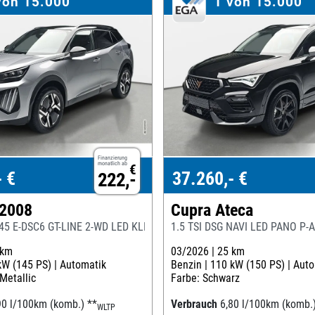
von 15.000
1 von 15.000
Finanzierung
monatlich ab
€
- €
37.260,- €
222,-
 2008
Cupra Ateca
145 E-DSC6 GT-LINE 2-WD LED KLIMAAUTO
1.5 TSI DSG NAVI LED PANO P
 km
03/2026 |
25 km
kW (145 PS) |
Automatik
Benzin |
110 kW (150 PS) |
Auto
 Metallic
Farbe: Schwarz
90 l/100km (komb.)
**
Verbrauch
6,80 l/100km (komb.
WLTP