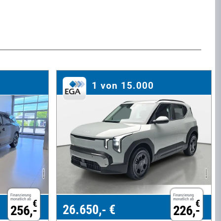
1 von 15.000
Finanzierung
Finanzierung
monatlich ab
monatlich ab
€
€
26.650,- €
256,-
226,-