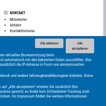
KONTAKT
Mitarbeiter
Anfahrt
Kontaktformular
Alle ablehnen
Alle
akzeptieren
rer aktuellen Browsersitzung beim
ruf automatisch mit den bekannten Daten auszufüllen. Ihre
 zusätzlich die IP-Adresse in Form von anonymisierten
rado
Carthago
Chausson
Chevrolet
Citroën
Facebook und andere fahrzeughandelbezogene Anbieter. Diese
Ford
Forster
Foton
GWM
Geely
Genesis
Harley-
aus
LMC
Lada
Land Rover
Leapmotor
Lexus
 auf „Alle akzeptieren" erteilen Sie zusätzlich Ihre
Opel
Peugeot
Piaggio
Polestar
Porsche
Pössl
okies gesetzt; es findet kein Drittanbieter-Tracking statt.
agen
Volvo
Weinsberg
Zeekr
e.GO
klicken. Im
Impressum
finden Sie weitere Informationen