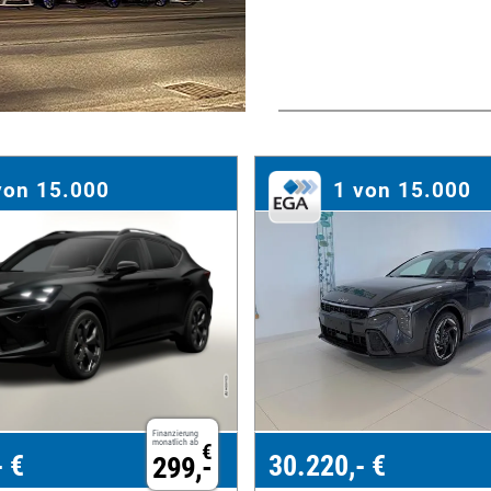
von 15.000
1 von 15.000
Finanzierung
monatlich ab
€
- €
30.220,- €
299,-