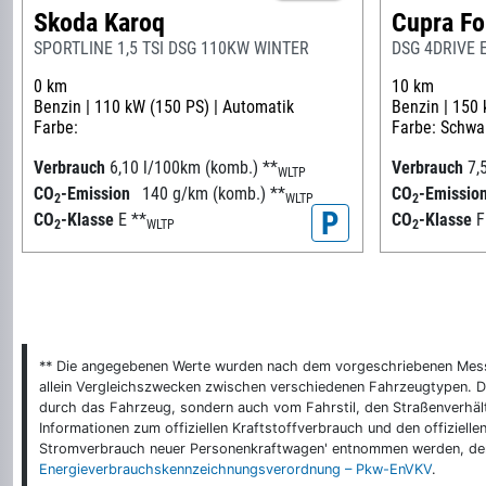
Skoda Karoq
Cupra Fo
SPORTLINE 1,5 TSI DSG 110KW WINTER
DSG 4DRIVE 
0 km
10 km
Benzin |
110 kW (150 PS) |
Automatik
Benzin |
150 
Farbe:
Farbe: Schwar
Verbrauch
6,10 l/100km (komb.)
**
Verbrauch
7,
WLTP
CO
-Emission
140 g/km (komb.)
**
CO
-Emissio
2
WLTP
2
P
CO
-Klasse
E
**
CO
-Klasse
2
WLTP
2
** Die angegebenen Werte wurden nach dem vorgeschriebenen Messver
allein Vergleichszwecken zwischen verschiedenen Fahrzeugtypen. De
durch das Fahrzeug, sondern auch vom Fahrstil, den Straßenverhält
Informationen zum offiziellen Kraftstoffverbrauch und den offizie
Stromverbrauch neuer Personenkraftwagen' entnommen werden, der 
Energieverbrauchskennzeichnungsverordnung – Pkw-EnVKV
.