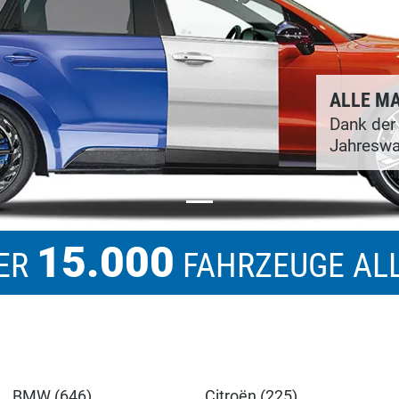
ALLE MA
Dank der
Jahreswa
15.000
BER
FAHRZEUGE AL
BMW (646)
Citroën (225)