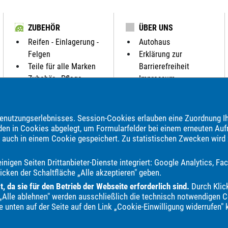
ZUBEHÖR
ÜBER UNS
Reifen - Einlagerung -
Autohaus
Felgen
Erklärung zur
Teile für alle Marken
Barrierefreiheit
Zubehör - Pflege
Impressum
Datenschutzerklärung
nutzungserlebnisses. Session-Cookies erlauben eine Zuordnung Ih
den in Cookies abgelegt, um Formularfelder bei einem erneuten Auf
brauchtwagen, Jahreswagen und Neuwagen folgender Automarken an:
e auch in einem Cookie gespeichert. Zu statistischen Zwecken wird
BAIC
BAW
BMW
BYD
Bentley
Borgward
Bürstner
Ca
nigen Seiten Drittanbieter-Dienste integriert: Google Analytics, 
Dacia
Dodge
Econelo
Etrusco
Eura Mobil
Fendt
Fiat
icken der Schaltfläche „Alle akzeptieren" geben.
Itineo
Iveco
JAC
Jaecoo
Jaguar
Jeep
KGM
Kia
Kn
 da sie für den Betrieb der Webseite erforderlich sind.
Durch Klick
Mazda
Mercedes-Benz
Mitsubishi
Mooveo
Nissan
Omoda
it „Alle ablehnen" werden ausschließlich die technisch notwendigen Co
ong
Subaru
Suzuki
T@b
Tabbert
Tesla
Toyota
Volksw
e unten auf der Seite auf den Link „Cookie-Einwilligung widerrufen" 