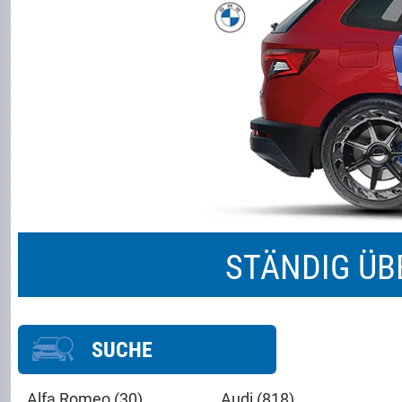
STÄNDIG Ü
SUCHE
Alfa Romeo (30)
Audi (818)