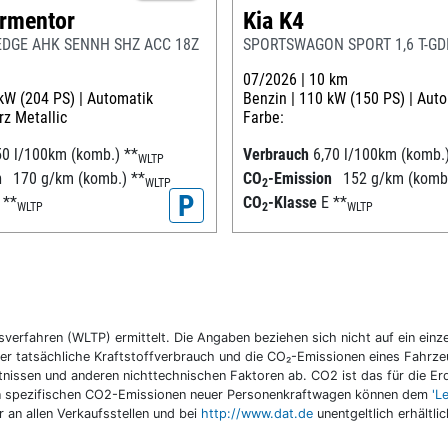
rmentor
Kia K4
EDGE AHK SENNH SHZ ACC 18Z
SPORTSWAGON SPORT 1,6 T-GDI
07/2026 |
10 km
kW (204 PS) |
Automatik
Benzin |
110 kW (150 PS) |
Auto
z Metallic
Farbe:
50 l/100km (komb.)
**
Verbrauch
6,70 l/100km (komb.
WLTP
n
170 g/km (komb.)
**
CO
-Emission
152 g/km (komb
WLTP
2
P
F
**
CO
-Klasse
E
**
WLTP
2
WLTP
fahren (WLTP) ermittelt. Die Angaben beziehen sich nicht auf ein einzel
r tatsächliche Kraftstoffverbrauch und die CO₂-Emissionen eines Fahrzeu
nissen und anderen nichttechnischen Faktoren ab. CO2 ist das für die E
llen spezifischen CO2-Emissionen neuer Personenkraftwagen können dem
'L
an allen Verkaufsstellen und bei
http://www.dat.de
unentgeltlich erhältli