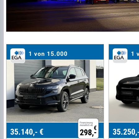
1 von 15.000
1 
Finanzierung
monatlich ab
€
35.140,- €
35.250,
298,-