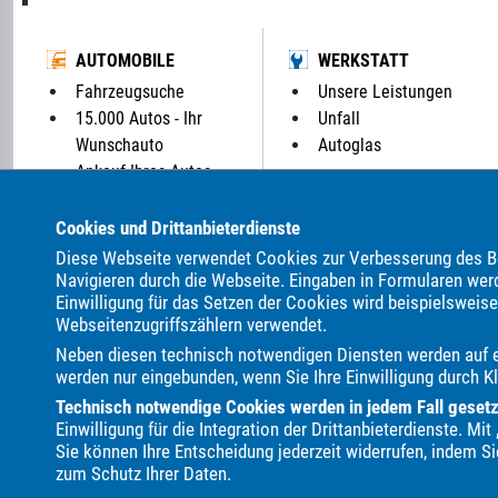
AUTOMOBILE
WERKSTATT
Fahrzeugsuche
Unsere Leistungen
15.000 Autos - Ihr
Unfall
Wunschauto
Autoglas
Ankauf Ihres Autos
Parkplatz: 0
Cookies und Drittanbieterdienste
Diese Webseite verwendet Cookies zur Verbesserung des Be
ALLE MARKEN BEI UNS IM AUTOHANDEL:
Navigieren durch die Webseite. Eingaben in Formularen wer
Als Autohändler bieten wir Ihnen in unserem Automarkt Ge
Einwilligung für das Setzen der Cookies wird beispielsweis
Webseitenzugriffszählern verwendet.
ALPINA
Abarth
Aixam
Alfa Romeo
Andere
Audi
Neben diesen technisch notwendigen Diensten werden auf ei
Clever
Cupra
DAF
DFM
DFSK
DS Automobiles
werden nur eingebunden, wenn Sie Ihre Einwilligung durch Kl
Davidson
Hobby
Honda
Hyundai
Infiniti
Isuzu
Technisch notwendige Cookies werden in jedem Fall gesetzt,
MAN
MF
MG
MINI
Malibu
Maserati
Maxus
Einwilligung für die Integration der Drittanbieterdienste. M
Renault
Royal Alloy
Seat
Skoda
Smart
Ssangy
Sie können Ihre Entscheidung jederzeit widerrufen, indem Si
zum Schutz Ihrer Daten.