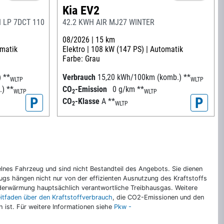
Kia EV2
 LP 7DCT 110KW (150PS) GT-LINE-PAKET,
42.2 KWH AIR MJ27 WINTER
08/2026 |
15 km
matik
Elektro |
108 kW (147 PS) |
Automatik
Farbe: Grau
)
**
Verbrauch
15,20 kWh/100km (komb.)
**
WLTP
WLTP
.)
**
CO
-Emission
0 g/km
**
WLTP
2
WLTP
P
P
CO
-Klasse
A
**
2
WLTP
nes Fahrzeug und sind nicht Bestandteil des Angebots. Sie dienen
gs hängen nicht nur von der effizienten Ausnutzung des Kraftstoffs
rderwärmung hauptsächlich verantwortliche Treibhausgas. Weitere
eitfaden über den Kraftstoffverbrauch
, die CO2-Emissionen und den
ch ist. Für weitere Informationen siehe
Pkw -